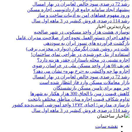
رشد 72 درصدی سود خالص لعابیران در بهار امسال
پیشنهاد ایجاد سامانه جامع قراردادنویسی اجاره مسکن
ورود مفهوم فضاهای امن به ادبیات ساخت و ساز
رشد 114 درصدی فروش کپشیر در 3 ماهه اول سال
پربازدیدترین اخبار
نوسازی هشت هزار واحد مسکونی در شهر صالحیه
توقف اجرای دستورالعمل نحوه احراز صلاحیت مدیران عامل
بازگشت فرآورده های نسوز ایران به سوددهی
علت دیر روشن شدن ابگرمکن (دیواری، مخزنی، برقی)
استفاده از پنل خورشیدی در طراحی نمای ساختمان!
اجاره نشینی در محله پاسداران چقدر هزینه دارد؟
تعریف 66 هزار واحد مسکن ملی در خراسان رضوی
اجاره بها چه واکنشی به «نرخ بهره» نشان می دهد؟
رشد 72 درصدی سود خالص لعابیران در بهار امسال
بازار معاملات مسکن وارد فاز انتظار شده است
خبر مهم برای تامین مسکن بازنشستگان
کاهش قیمت زمین با الحاق 300 هزار هکتار به شهرها
تداوم شکاف قیمت اجاره میان مناطق مختلف پایتخت
بازسازی مدارس؛ احیای ۱۲۷۲ واحد آموزشی آسیب‌دیده کشور
رشد 114 درصدی فروش کپشیر در 3 ماهه اول سال
نقشه سایت