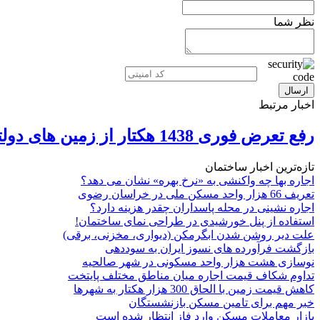
نظر شما
اخبار مرتبط
رفع تعرض فوری 1438 هکتار از زمین های دولتی
تازه‌ترین اخبار ساختمان
اجاره بها چه واکنشی به «نرخ بهره» نشان می دهد؟
تعریف 66 هزار واحد مسکن ملی در خراسان رضوی
اجاره نشینی در محله پاسداران چقدر هزینه دارد؟
استفاده از پنل خورشیدی در طراحی نمای ساختمان!
علت دیر روشن شدن ابگرمکن (دیواری، مخزنی، برقی)
بازگشت فرآورده های نسوز ایران به سوددهی
نوسازی هشت هزار واحد مسکونی در شهر صالحیه
تداوم شکاف قیمت اجاره میان مناطق مختلف پایتخت
کاهش قیمت زمین با الحاق 300 هزار هکتار به شهرها
خبر مهم برای تامین مسکن بازنشستگان
بازار معاملات مسکن وارد فاز انتظار شده است