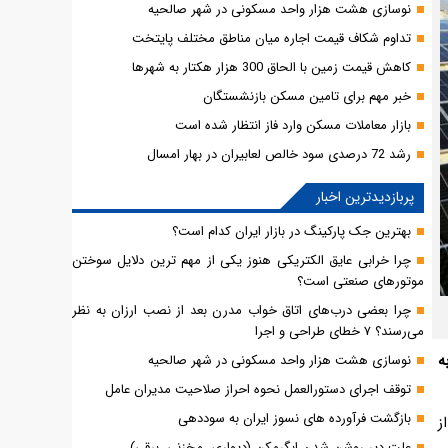
نوسازی هشت هزار واحد مسکونی در شهر صالحیه
تداوم شکاف قیمت اجاره میان مناطق مختلف پایتخت
کاهش قیمت زمین با الحاق 300 هزار هکتار به شهرها
خبر مهم برای تامین مسکن بازنشستگان
بازار معاملات مسکن وارد فاز انتظار شده است
رشد 72 درصدی سود خالص لعابیران در بهار امسال
پربازدیدترین اخبار
بهترین جک پارکینگ در بازار ایران کدام است؟
چرا خرابی عایق الکتریکی هنوز یکی از مهم‌ ترین دلایل سوختن
موتورهای صنعتی است؟
چرا بعضی درب‌های اتاق خواب مدرن بعد از نصب ارزان به نظر
می‌رسند؟ ۷ خطای طراحی و اجرا
ه
نوسازی هشت هزار واحد مسکونی در شهر صالحیه
توقف اجرای دستورالعمل نحوه احراز صلاحیت مدیران عامل
بازگشت فرآورده های نسوز ایران به سوددهی
ز
علت دیر روشن شدن ابگرمکن (دیواری، مخزنی، برقی)