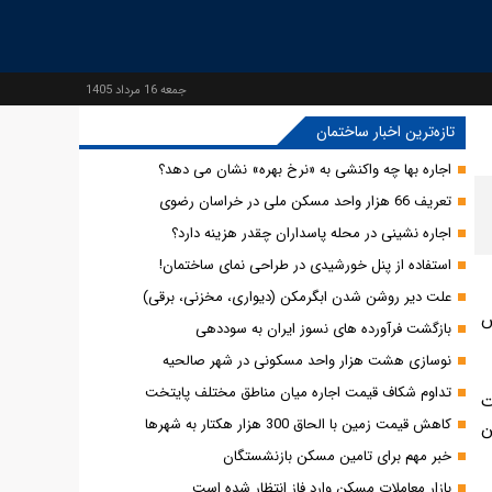
جمعه 16 مرداد 1405
تازه‌ترین اخبار ساختمان
اجاره بها چه واکنشی به «نرخ بهره» نشان می دهد؟
تعریف 66 هزار واحد مسکن ملی در خراسان رضوی
اجاره نشینی در محله پاسداران چقدر هزینه دارد؟
استفاده از پنل خورشیدی در طراحی نمای ساختمان!
علت دیر روشن شدن ابگرمکن (دیواری، مخزنی، برقی)
س
بازگشت فرآورده های نسوز ایران به سوددهی
نوسازی هشت هزار واحد مسکونی در شهر صالحیه
تداوم شکاف قیمت اجاره میان مناطق مختلف پایتخت
یست
کاهش قیمت زمین با الحاق 300 هزار هکتار به شهرها
متن
خبر مهم برای تامین مسکن بازنشستگان
بازار معاملات مسکن وارد فاز انتظار شده است