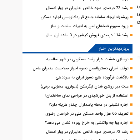
ی
رشد 72 درصدی سود خالص لعابیران در بهار امسال
ای
پیشنهاد ایجاد سامانه جامع قراردادنویسی اجاره مسکن
ن
ورود مفهوم فضاهای امن به ادبیات ساخت و ساز
رشد 114 درصدی فروش کپشیر در 3 ماهه اول سال
پربازدیدترین اخبار
نوسازی هشت هزار واحد مسکونی در شهر صالحیه
توقف اجرای دستورالعمل نحوه احراز صلاحیت مدیران عامل
بازگشت فرآورده های نسوز ایران به سوددهی
علت دیر روشن شدن ابگرمکن (دیواری، مخزنی، برقی)
استفاده از پنل خورشیدی در طراحی نمای ساختمان!
اجاره نشینی در محله پاسداران چقدر هزینه دارد؟
تعریف 66 هزار واحد مسکن ملی در خراسان رضوی
اجاره بها چه واکنشی به «نرخ بهره» نشان می دهد؟
رشد 72 درصدی سود خالص لعابیران در بهار امسال