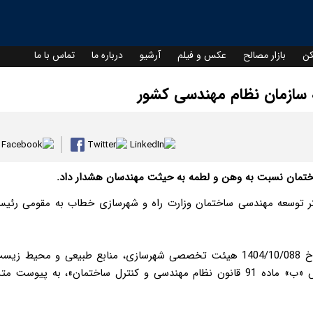
کن
بازار مصالح
عکس و فیلم
آرشیو
درباره ما
تماس با ما
ه سازمان نظام مهندسی کشور
ساختمان نسبت به وهن و لطمه به حیثت مهندسان هشدار داد.
فتر توسعه مهندسی ساختمان وزارت راه و شهرسازی خطاب به مقومی رئی
«پیرو نامه صدور دادنامه شماره 140301390002604074 مورخ 1404/10/088 هیئت تخصصی شهرسازی، منابع طبیعی و محیط ز
دیوان عدالت اداری مبنی بر «قابل ابطال نبودن بند 5 بخش «ب» ماده 91 قانون نظام مهندسی و کنترل ساختمان»، به پیوست 