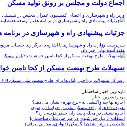
اجماع دولت و مجلس بر رونق تولید مسکن
وزیر راه و شهرسازی و اعضای کمیسیون عمران مجلس در نشستی مشترک
جزئیات پیشنهادی راه و شهرسازی در برنامه ه
هفته آینده نهایی خبر داد.
بازار مسکن
تسهیلات طرح نهضت مسکن از کجا تامین خوا
رقم کل تسهیلات پرداختی بانک ها برای طرح نهضت ملی مسکن 400 هزار میلیارد تومان تعیین شده استکه این موضوع در جریان تصویب لایحه بودجه 1401 در مجلس مصوب شد.
تازه‌ترین اخبار ساختمان
پربازدیدترین اخبار
اجاره بها چه واکنشی به «نرخ بهره» نشان می دهد؟
تعریف 66 هزار واحد مسکن ملی در خراسان رضوی
اجاره نشینی در محله پاسداران چقدر هزینه دارد؟
استفاده از پنل خورشیدی در طراحی نمای ساختمان!
علت دیر روشن شدن ابگرمکن (دیواری، مخزنی، برقی)