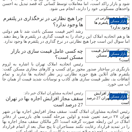
شود و بازار راکد است، اما معاملات توسط کسانی که قصد تبدیل به احسن
واحدهای مسکونی خود را دارند، انجام می شود.
چرا هیچ نظارتی در نرخگذاری در پلتفرم
بازار مسکن
ها وجود ندارد؟
رشد اخیر قیمت مسکن باعث شد تا هم دولتی
ها و هم اتحادیه املاک این رخداد را به قیمت گذاری در پلتفرم ها ربط دهند.
اما سوال این است چرا هیچ نظارتی در نرخ گذاری در پلتفرم ها وجود ندارد.
چه کسی عامل قیمت سازی در بازار
بازار مسکن
مسکن است؟
رئیس اتحادیه املاک تهران با اشاره به لزوم
بازنگری در ساختار صدور مجوز برای کسب و کار‌های مجازی مسکن گفت:
پلتفرم های آنلاین هیچ حوزه نظارتی زیر نظر اتحادیه ها ندارند و تمام
اتفاقات بد، نظیر قیمت سازی های کاذب و نوسانات شدید قیمت از همان جا
آب می خورد.
رئیس اتحادیه مشاوران املاک خبر داد:
بازار مسکن
سقف مجاز افزایش اجاره بها در تهران
27 درصد است
رئیس اتحادیه مشاوران املاک گفت: سقف مجاز افزایش اجاره بها در شهر
تهران ۲۷ درصد تعیین شده و اولین مرحله گشت های بازرسی از دفاتر
املاک در این رابطه صورت گرفته است؛ اگر مالکان سقف مجاز اجاره بها
را در تمدید قرارداد رعایت نکنند مستاجران تا پنج سال بعد از اتمام قرارداد
می توانند در مراجع ذی‌صلاح نسبت به شکایت از موجران اقدام کنند.