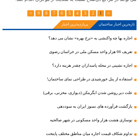
>
9
8
7
6
5
4
3
2
1
<
تازه‌ترین اخبار ساختمان
پربازدیدترین اخبار
اجاره بها چه واکنشی به «نرخ بهره» نشان می دهد؟
تعریف 66 هزار واحد مسکن ملی در خراسان رضوی
اجاره نشینی در محله پاسداران چقدر هزینه دارد؟
استفاده از پنل خورشیدی در طراحی نمای ساختمان!
علت دیر روشن شدن ابگرمکن (دیواری، مخزنی، برقی)
بازگشت فرآورده های نسوز ایران به سوددهی
نوسازی هشت هزار واحد مسکونی در شهر صالحیه
تداوم شکاف قیمت اجاره میان مناطق مختلف پایتخت