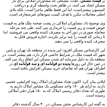
بر
قیمت مسکن
، گفت: مشکلی که مشاوران املاکی برای باز
مسکن ایجاد می کنند، در ظاهر بحث واسطه گری و دریافت
کمسیون بیشتراست، اما این فقط ظاهر ماجرا است، بلکه بلای
اصلی معاملات مکرر با هدف کسب سودهای غیرمتعارف است.
وی توضیح داد: مشاوران املاکی در پشت صحنه ملک های به قیمت،
خوش قیمت و زیر قیمت را خریداری می کنند، طی چند مرحله
معامله صوری در دور آخر به مصرف کننده واقعی می فروشند، اما
تا زمانی که قیمت را چند برابر نکردند، اجازه فروش فایل به
مصرف کننده واقعی را نمی دهند.
این کارشناس مسکن افزود: این پدیده در منطقه یک تهران و پایین
شهر که قیمت ملک در شرایط خاصی قرار دارد، هم بیشتر است. در
منطقه یک به دلیل سرمایه ای شدن مسکن این اتفاق زیاد می افتد.
در عین حال این روزها
پدیده دو قولنامه ای و سه قولنامه ای
در
اطراف تهران هم که تقاضای خرید مسکن افزایش یافته است،
بیشتر است.
ایلاتی بیان کرد: اکنون تعداد مشاوران املاک روند افزایشی عجیبی
دارند. به ازای هر ۱۸۰ واحد مسکونی یک مشاور املاک داریم به
طوری که تعداد دفاتر رسمی املاک که به ۱۵۰ هزار دفتر املاکی
رسیده است.
به گفته این کارشناس بخش مسکن، در ۴۰ سال گذشته دفاتر