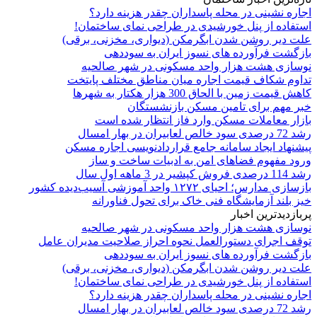
اجاره نشینی در محله پاسداران چقدر هزینه دارد؟
استفاده از پنل خورشیدی در طراحی نمای ساختمان!
علت دیر روشن شدن ابگرمکن (دیواری، مخزنی، برقی)
بازگشت فرآورده های نسوز ایران به سوددهی
نوسازی هشت هزار واحد مسکونی در شهر صالحیه
تداوم شکاف قیمت اجاره میان مناطق مختلف پایتخت
کاهش قیمت زمین با الحاق 300 هزار هکتار به شهرها
خبر مهم برای تامین مسکن بازنشستگان
بازار معاملات مسکن وارد فاز انتظار شده است
رشد 72 درصدی سود خالص لعابیران در بهار امسال
پیشنهاد ایجاد سامانه جامع قراردادنویسی اجاره مسکن
ورود مفهوم فضاهای امن به ادبیات ساخت و ساز
رشد 114 درصدی فروش کپشیر در 3 ماهه اول سال
بازسازی مدارس؛ احیای ۱۲۷۲ واحد آموزشی آسیب‌دیده کشور
خیز بلند آزمایشگاه فنی خاک برای تحول فناورانه
پربازدیدترین اخبار
نوسازی هشت هزار واحد مسکونی در شهر صالحیه
توقف اجرای دستورالعمل نحوه احراز صلاحیت مدیران عامل
بازگشت فرآورده های نسوز ایران به سوددهی
علت دیر روشن شدن ابگرمکن (دیواری، مخزنی، برقی)
استفاده از پنل خورشیدی در طراحی نمای ساختمان!
اجاره نشینی در محله پاسداران چقدر هزینه دارد؟
رشد 72 درصدی سود خالص لعابیران در بهار امسال