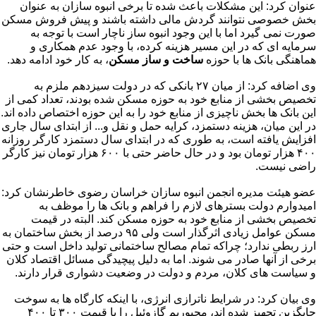
عنوان کرد: این مشکلات باعث شده تا برخی انبوه سازان به عنوان
بخش خصوصی نتوانند گردش مالی داشته باشند و پیش فروش مسکن
صورت نمی گیرد اما با این وجود انبوه ساز ناچار است با توجه به
سرمایه ای که در این مسیر هزینه کرده، با وجود عدم همکاری و
هماهنگی بانک ها با حوزه
ساخت و ساز مسکن
، به کار خود ادامه دهد.
وی اضافه کرد: از میان ۲۷ بانکی که در دولت سیزدهم ملزم به
تخصیص بخشی از منابع خود به حوزه مسکن شده بودند، تعداد کمی از
این بانک ها بخش ناچیزی از منابع خود را به این حوزه اختصاص داده اند.
در این میان، هزینه دستمزد، کرایه حمل و نقل و... از ابتدای سال جاری
افزایش یافته است، به طوری که در ابتدای سال دستمزد کارگر روزانه
۴۰۰ هزار تومان بود و در حال حاضر حتی با ۶۰۰ هزار تومان نیز کارگر
راضی نیست.
عضو هیئت مدیره انجمن انبوه سازان خراسان رضوی خاطرنشان کرد:
امیدوارم دولت بسترهای لازم را فراهم و بانک ها را موظف به
تخصیص بخشی از منابع خود به حوزه مسکن کند. البته در قیمت
مسکن عوامل زیادی اثرگذار است ولی ۹۵ درصد از بخش ساختمان به
ارز ربطی ندارد؛ چراکه تمام مصالح ساختمانی تولید داخل است و حتی
برخی از آنها صادر می شوند. اما به دلیل پیچیدگی مسائل اقتصاد کلان
و سیاست های کلان، مردم و دولت در وضعیت دشواری قرار دارند.
وی بیان کرد: در شرایط ناترازی انرژی، با اینکه کارگاه ها به سوخت
جایگزین تجهیز شده اند، مجبوریم گازوئیل را با قیمت ۳۰۰ تا ۴۰۰