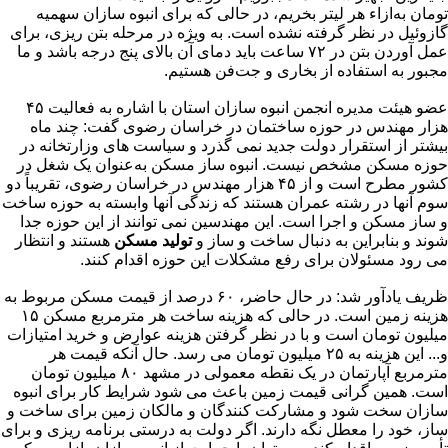
تومان به‌ازاء هر لیتر بخریم، در حالی که برای انبوه سازان سهمیه
گازوئیل در نظر گرفته نشده است. به ویژه در مرحله بتن ریزی، برای
عمل آوردن بتن در ۷۲ ساعت باید دمای آن بالای پنج درجه باشد و ما
مجبور به استفاده از بخاری و جت‌فن هستیم.
عضو هیئت مدیره انجمن انبوه سازان استان با اشاره به فعالیت ۴۵
هزار مهندس در حوزه ساختمان در خراسان رضوی گفت: چند ماه
بیشتر از استقرار دولت جدید نمی گذرد و سیاست های وزارتخانه در
حوزه مسکن مشخص نیست. انبوه ساز مسکن به‌عنوان یک شغل در
کشور مطرح است و از ۴۵ هزار مهندس در خراسان رضوی، تقریباً دو
سوم آنها در رشته عمران هستند که زندگی آنها وابسته به حوزه ساخت
و ساز مسکن و اجرا است. این مهندسین نمی توانند از این حوزه جدا
شوند و بنابراین به دنبال ساخت و ساز و
تولید مسکن
هستند و انتظار
می رود مسئولان برای رفع مشکلات این حوزه اقدام کنند.
ظریف یادآور شد: در حال حاضر، ۶۰ درصد از قیمت مسکن مربوط به
هزینه زمین است. در حالی که هزینه ساخت هر مترمربع مسکن ۱۵
میلیون تومان است و با در نظر گرفتن هزینه عوارض و خرید امتیازات
و... این هزینه به ۲۵ میلیون تومان می رسد. حال آنکه قیمت هر
مترمربع آپارتمان در یک نقطه معمولی در مشهد ۸۰ میلیون تومان
است. همین گرانی قیمت زمین باعث می شود شرایط کار برای انبوه
سازان سخت شود و مشارکت کنندگان و مالکان زمین برای ساخت و
ساز، خود را معطل نگه دارند. اگر دولت به درستی برنامه ریزی و برای