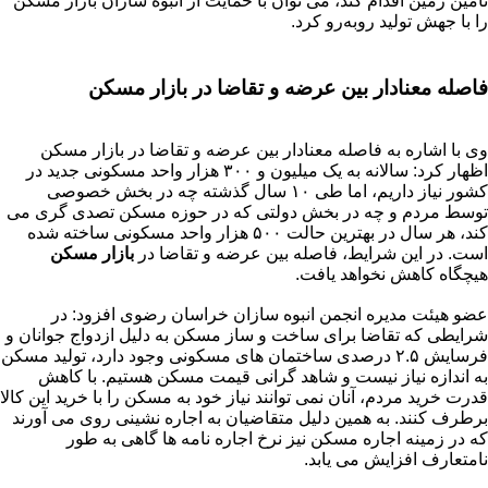
تأمین زمین اقدام کند، می توان با حمایت از انبوه سازان بازار مسکن
را با جهش تولید روبه‌رو کرد.
فاصله معنادار بین عرضه و تقاضا در بازار مسکن
وی با اشاره به فاصله معنادار بین عرضه و تقاضا در بازار مسکن
اظهار کرد: سالانه به یک میلیون و ۳۰۰ هزار واحد مسکونی جدید در
کشور نیاز داریم، اما طی ۱۰ سال گذشته چه در بخش خصوصی
توسط مردم و چه در بخش دولتی که در حوزه مسکن تصدی گری می
کند، هر سال در بهترین حالت ۵۰۰ هزار واحد مسکونی ساخته شده
است. در این شرایط، فاصله بین عرضه و تقاضا در
بازار مسکن
هیچگاه کاهش نخواهد یافت.
عضو هیئت مدیره انجمن انبوه سازان خراسان رضوی افزود: در
شرایطی که تقاضا برای ساخت و ساز مسکن به دلیل ازدواج جوانان و
فرسایش ۲.۵ درصدی ساختمان های مسکونی وجود دارد، تولید مسکن
به اندازه نیاز نیست و شاهد گرانی قیمت مسکن هستیم. با کاهش
قدرت خرید مردم، آنان نمی توانند نیاز خود به مسکن را با خرید این کالا
برطرف کنند. به همین دلیل متقاضیان به اجاره نشینی روی می آورند
که در زمینه اجاره مسکن نیز نرخ اجاره نامه ها گاهی به طور
نامتعارف افزایش می یابد.