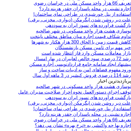
تعریف 66 هزار واحد مسکن ملی در خراسان رضوی
اجاره نشینی در محله پاسداران چقدر هزینه دارد؟
استفاده از پنل خورشیدی در طراحی نمای ساختمان!
علت دیر روشن شدن ابگرمکن (دیواری، مخزنی، برقی)
بازگشت فرآورده های نسوز ایران به سوددهی
نوسازی هشت هزار واحد مسکونی در شهر صالحیه
تداوم شکاف قیمت اجاره میان مناطق مختلف پایتخت
کاهش قیمت زمین با الحاق 300 هزار هکتار به شهرها
خبر مهم برای تامین مسکن بازنشستگان
بازار معاملات مسکن وارد فاز انتظار شده است
رشد 72 درصدی سود خالص لعابیران در بهار امسال
پیشنهاد ایجاد سامانه جامع قراردادنویسی اجاره مسکن
ورود مفهوم فضاهای امن به ادبیات ساخت و ساز
رشد 114 درصدی فروش کپشیر در 3 ماهه اول سال
پربازدیدترین اخبار
نوسازی هشت هزار واحد مسکونی در شهر صالحیه
توقف اجرای دستورالعمل نحوه احراز صلاحیت مدیران عامل
بازگشت فرآورده های نسوز ایران به سوددهی
علت دیر روشن شدن ابگرمکن (دیواری، مخزنی، برقی)
استفاده از پنل خورشیدی در طراحی نمای ساختمان!
اجاره نشینی در محله پاسداران چقدر هزینه دارد؟
تعریف 66 هزار واحد مسکن ملی در خراسان رضوی
اجاره بها چه واکنشی به «نرخ بهره» نشان می دهد؟
رشد 72 درصدی سود خالص لعابیران در بهار امسال