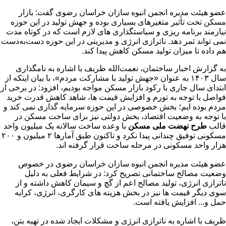
عضو هیئت مدیره انجمن انبوه سازان خراسان رضوی گفت: بازار
مسکن تحت تأثیر متغیرهای بسیاری بوده و جهش تولید در این حوزه
نیازمند برنامه ریزی و سیاستگذاری های لازم است که در کوتاه مدت
نمی تواند ثمر دهد. ناترازی انرژی و مدیریتی در این حوزه دست‌به‌دست
هم داده تا میزان تولید مسکن کاهش پیدا کند.
به گزارش اخبار ساختمان، نعمت‌الله ظریف با اشاره به نامگذاری
سال ۱۴۰۳ به عنوان «جهش تولید با مشارکت مردم»، با بیان اینکه از
ابتدای سال جاری با رکود بازار مسکن مواجه بودیم، افزود: در برخی از
فواصل با توجه به تورم و افزایش قیمت ها، شاهد کاهش قدرت خرید
مردم بوده ایم؛ بخش خصوصی در این حوزه سرمایه گذاری نمی کند و
با توجه به وضعیت اقتصاد، بخش دولتی نیز برای ساخت مسکن در
قالب
طرح نهضت ملی مسکن
با وعده ساخت سالانه یک میلیون واحد
مسکونی توفیق چندانی پیدا نکرد و تاکنون طبق آمارها ۲ میلیون و ۲۰۰
هزار واحد مسکونی در مرحله ساخت قرار گرفته اند.
عضو هیئت مدیره انجمن انبوه سازان خراسان رضوی در خصوص
وضعیت مصالح ساختمانی تصریح کرد: در شرایط فعلی به دلیل
ناترازی انرژی، تولید مصالح اعم از گچ و سیمان کاهش داشته و از
سوی دیگر قیمت ها نیز در بخش هزینه های کارگری، انرژی، کرایه
حمل و... افزایش یافته است.
ظریف با اشاره به ناترازی انرژی و مشکلات ایجاد شده در تهیه بتن،