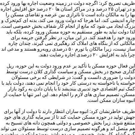
ظریف تصریح کرد: اگرچه دولت در زمینه وضعیت اجاره بها ورود کرده
و در تهران ۲۵ درصد و در مراکز استان ها ۲۰ درصد حق افزایش اجاره
بها را به مالکان داده است تا ناترازی بین عرضه و تقاضای مسکن را
چاره اندیشی کند، اما هرجا که دولت ورود می کند، بدنه ای کم‌تحرک و
بزرگ ایجاد می شود که مانع از انجام کار شفاف بخش خصوصی است.
لذا دولت نباید به طور مستقیم به حوزه مسکن ورود کرده، بلکه باید
ورود خود را هدفمند کند. در این میان، در نظر گرفتن جریمه برای
مالکانی که از بنگاه های املاک کد رهگیری نمی گیرند، چندان چاره
ساز نیست، زیرا مالکان با تورم ۵۰ درصدی روبه‌رو هستند و مدعی اند
چرا باید به افزایش ۲۰ درصدی اجاره رضایت دهند.
این فعال حوزه مسکن با تأکید بر عدم ورود دولت به این حوزه، ریل
گذاری صحیح در بخش مسکن و سیاست گذاری کلان درست توسط
دولت را ضروری دانست و گفت: در شرایطی که برخی مسئولان
خواسته یا ناخواسته به درستی کار خود را انجام نمی دهند، دولت باید با
کمک تیم اقتصادی خود تدبیری بیندیشد تا با پایان دادن به رکود بازار
مسکن، تصمیم سازی های لازم را انجام دهد. این امر تنها با حمایت از
انبوه سازان ممکن است.
ظریف خاطرنشان کرد: انبوه سازان انتظار دارند تا دولت از آنها برای
جهش تولید در حوزه مسکن حمایت کند تا از سرمایه گذاری های خود
منتفع شوند. زیرا بخش خصوصی و دولتی همچون دانه های تسبیح به
هم متصل اند و هرگونه تصمیم سازی درست توسط مسئولان می تواند
گره گشای کار بخش خصوصی و مردم باشد. به‌ویژه اینکه در ساخت و