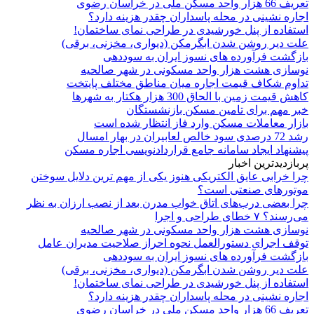
تعریف 66 هزار واحد مسکن ملی در خراسان رضوی
اجاره نشینی در محله پاسداران چقدر هزینه دارد؟
استفاده از پنل خورشیدی در طراحی نمای ساختمان!
علت دیر روشن شدن ابگرمکن (دیواری، مخزنی، برقی)
بازگشت فرآورده های نسوز ایران به سوددهی
نوسازی هشت هزار واحد مسکونی در شهر صالحیه
تداوم شکاف قیمت اجاره میان مناطق مختلف پایتخت
کاهش قیمت زمین با الحاق 300 هزار هکتار به شهرها
خبر مهم برای تامین مسکن بازنشستگان
بازار معاملات مسکن وارد فاز انتظار شده است
رشد 72 درصدی سود خالص لعابیران در بهار امسال
پیشنهاد ایجاد سامانه جامع قراردادنویسی اجاره مسکن
پربازدیدترین اخبار
چرا خرابی عایق الکتریکی هنوز یکی از مهم‌ ترین دلایل سوختن
موتورهای صنعتی است؟
چرا بعضی درب‌های اتاق خواب مدرن بعد از نصب ارزان به نظر
می‌رسند؟ ۷ خطای طراحی و اجرا
نوسازی هشت هزار واحد مسکونی در شهر صالحیه
توقف اجرای دستورالعمل نحوه احراز صلاحیت مدیران عامل
بازگشت فرآورده های نسوز ایران به سوددهی
علت دیر روشن شدن ابگرمکن (دیواری، مخزنی، برقی)
استفاده از پنل خورشیدی در طراحی نمای ساختمان!
اجاره نشینی در محله پاسداران چقدر هزینه دارد؟
تعریف 66 هزار واحد مسکن ملی در خراسان رضوی