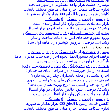
نوسازی هشت هزار واحد مسکونی در شهر صالحیه
تداوم شکاف قیمت اجاره میان مناطق مختلف پایتخت
کاهش قیمت زمین با الحاق 300 هزار هکتار به شهرها
خبر مهم برای تامین مسکن بازنشستگان
بازار معاملات مسکن وارد فاز انتظار شده است
رشد 72 درصدی سود خالص لعابیران در بهار امسال
پیشنهاد ایجاد سامانه جامع قراردادنویسی اجاره مسکن
ورود مفهوم فضاهای امن به ادبیات ساخت و ساز
رشد 114 درصدی فروش کپشیر در 3 ماهه اول سال
پربازدیدترین اخبار
نوسازی هشت هزار واحد مسکونی در شهر صالحیه
توقف اجرای دستورالعمل نحوه احراز صلاحیت مدیران عامل
بازگشت فرآورده های نسوز ایران به سوددهی
علت دیر روشن شدن ابگرمکن (دیواری، مخزنی، برقی)
استفاده از پنل خورشیدی در طراحی نمای ساختمان!
اجاره نشینی در محله پاسداران چقدر هزینه دارد؟
تعریف 66 هزار واحد مسکن ملی در خراسان رضوی
اجاره بها چه واکنشی به «نرخ بهره» نشان می دهد؟
رشد 72 درصدی سود خالص لعابیران در بهار امسال
بازار معاملات مسکن وارد فاز انتظار شده است
خبر مهم برای تامین مسکن بازنشستگان
کاهش قیمت زمین با الحاق 300 هزار هکتار به شهرها
تداوم شکاف قیمت اجاره میان مناطق مختلف پایتخت