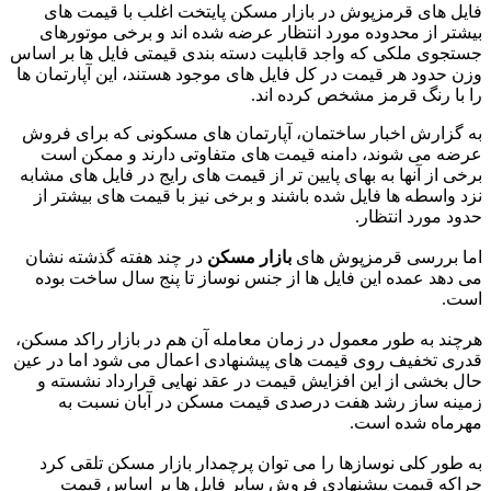
فایل های قرمزپوش در بازار مسکن پایتخت اغلب با قیمت های
بیشتر از محدوده مورد انتظار عرضه شده اند و برخی موتورهای
جستجوی ملکی که واجد قابلیت دسته بندی قیمتی فایل ها بر اساس
وزن حدود هر قیمت در کل فایل های موجود هستند، این آپارتمان ها
را با رنگ قرمز مشخص کرده اند.
به گزارش اخبار ساختمان، آپارتمان های مسکونی که برای فروش
عرضه می شوند، دامنه قیمت های متفاوتی دارند و ممکن است
برخی از آنها به بهای پایین تر از قیمت های رایج در فایل های مشابه
نزد واسطه ها فایل شده باشند و برخی نیز با قیمت های بیشتر از
حدود مورد انتظار.
اما بررسی قرمزپوش های
بازار مسکن
در چند هفته گذشته نشان
می دهد عمده این فایل ها از جنس نوساز تا پنج سال ساخت بوده
است.
هرچند به طور معمول در زمان معامله آن هم در بازار راکد مسکن،
قدری تخفیف روی قیمت های پیشنهادی اعمال می شود اما در عین
حال بخشی از این افزایش قیمت در عقد نهایی قرارداد نشسته و
زمینه ساز رشد هفت درصدی قیمت مسکن در آبان نسبت به
مهرماه شده است.
به طور کلی نوسازها را می توان پرچمدار بازار مسکن تلقی کرد
چراکه قیمت پیشنهادی فروش سایر فایل ها بر اساس قیمت