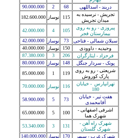
90.000.000
2
68
دربند - اسداللهی
تجریش - نرسیده به
115
نوساز
182.600.000
میدان تجریش
پیروزی - رو به روی
42.000.000
4
105
بیمارستان فجر
42.000.000
73
سبلان شمالی - فتاحی
نوساز
40.000.000
150
وحیدیه - داوودی
نوساز
87.380.000
3
206
فرحزاد - ایثارگران
80.000.000
148
پونک - سردار جنگل
نوساز
شریعتی - رو به روی
85.000.000
1
119
پارک کوروش
تهرانپارس - خیابان
70.000.000
116
نوساز
180
هفت تیر - خیابان
58.900.000
5
73
آقامحمدی
اشرفی اصفهانی -
65.000.000
5
100
شهرک هما
شهرک راه آهن -
53.340.000
3
131
شهرک گلستان
140.000.000
170
شهرک غرب - سپهر
نوساز