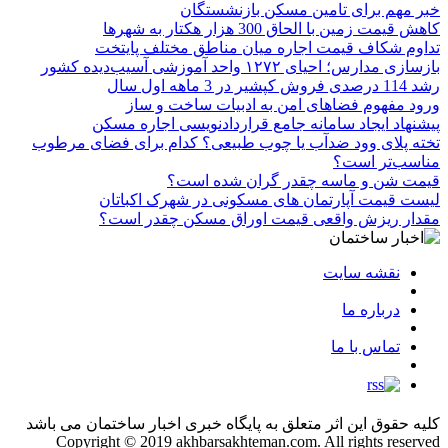
خبر مهم برای تامین مسکن بازنشستگان
کاهش قیمت زمین با الحاق 300 هزار هکتار به شهرها
تداوم شکاف قیمت اجاره میان مناطق مختلف پایتخت
بازسازی مدارس؛ احیای ۱۲۷۲ واحد آموزشی آسیب‌دیده کشور
رشد 114 درصدی فروش کپشیر در 3 ماهه اول سال
ورود مفهوم فضاهای امن به ادبیات ساخت و ساز
پیشنهاد ایجاد سامانه جامع قراردادنویسی اجاره مسکن
تخته پلای وود ضدآب یا چوب طبیعی؟ کدام برای فضای مرطوب
مناسب‌تر است؟
قیمت شن و ماسه چقدر گران شده است؟
لیست قیمت آپارتمان های مسکونی در شهرک اکباتان
مقدار ریزش واقعی قیمت اوراق مسکن چقدر است؟
نقشه سایت
درباره ما
تماس با ما
کلیه حقوق این اثر متعلق به پایگاه خبری اخبار ساختمان می باشد
Copyright © 2019 akhbarsakhteman.com. All rights reserved