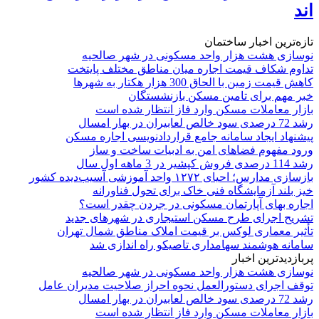
اند
تازه‌ترین اخبار ساختمان
نوسازی هشت هزار واحد مسکونی در شهر صالحیه
تداوم شکاف قیمت اجاره میان مناطق مختلف پایتخت
کاهش قیمت زمین با الحاق 300 هزار هکتار به شهرها
خبر مهم برای تامین مسکن بازنشستگان
بازار معاملات مسکن وارد فاز انتظار شده است
رشد 72 درصدی سود خالص لعابیران در بهار امسال
پیشنهاد ایجاد سامانه جامع قراردادنویسی اجاره مسکن
ورود مفهوم فضاهای امن به ادبیات ساخت و ساز
رشد 114 درصدی فروش کپشیر در 3 ماهه اول سال
بازسازی مدارس؛ احیای ۱۲۷۲ واحد آموزشی آسیب‌دیده کشور
خیز بلند آزمایشگاه فنی خاک برای تحول فناورانه
اجاره بهای آپارتمان مسکونی در جردن چقدر است؟
تشریح اجرای طرح مسکن استیجاری در شهرهای جدید
تأثیر معماری لوکس بر قیمت املاک مناطق شمال تهران
سامانه هوشمند سهامداری تاصیکو راه اندازی شد
پربازدیدترین اخبار
نوسازی هشت هزار واحد مسکونی در شهر صالحیه
توقف اجرای دستورالعمل نحوه احراز صلاحیت مدیران عامل
رشد 72 درصدی سود خالص لعابیران در بهار امسال
بازار معاملات مسکن وارد فاز انتظار شده است