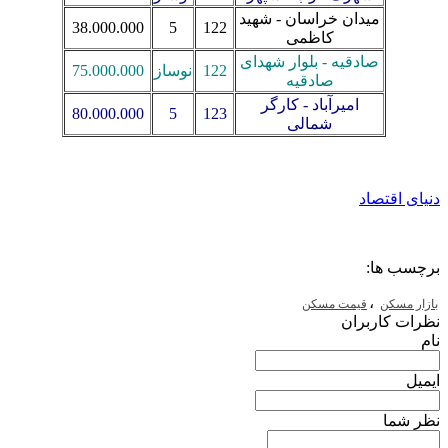
میدان خراسان - شهید
38.000.000
5
122
کاظمی
صادقیه - بلوار شهدای
122
نوساز
75.000.000
صادقیه
امیرآباد - کارگر
80.000.000
5
123
شمالی
دنیای اقتصاد
برچسب ها:
،
بازار مسکن
قیمت مسکن
نظرات کاربران
نام
ایمیل
نظر شما