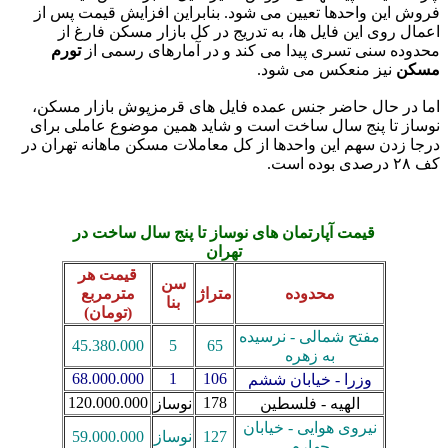
فروش این واحدها تعیین می شود. بنابراین افزایش قیمت پس از
اعمال روی این فایل ها، به تدریج در کل بازار مسکن فارغ از
محدوده سنی تسری پیدا می کند و در آمارهای رسمی از
تورم
مسکن
نیز منعکس می شود.
اما در حال حاضر جنس عمده فایل های قرمزپوش بازار مسکن،
نوساز تا پنج سال ساخت است و شاید همین موضوع عاملی برای
درجا زدن سهم این واحدها از کل معاملات مسکن ماهانه تهران در
کف ۲۸‌ درصدی بوده است.
قیمت آپارتمان های نوساز تا پنج سال ساخت در
تهران
قیمت هر
سن
محدوده
متراژ
مترمربع
بنا
(تومان)
مفتح شمالی - نرسیده
45.380.000
5
65
به زهره
68.000.000
1
106
وزرا - خیابان ششم
120.000.000
178
الهیه - فلسطین
نوساز
نیروی هوایی - خیابان
127
نوساز
59.000.000
چهارم