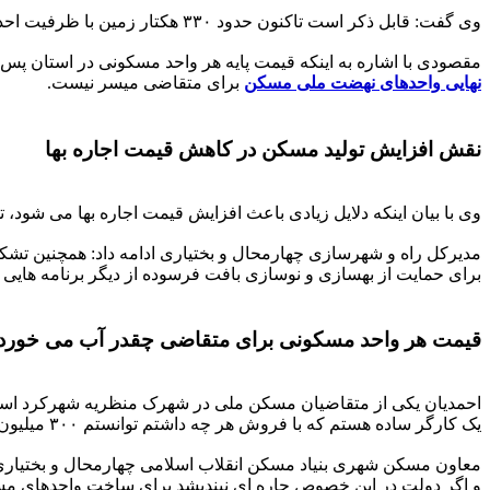
وی گفت: قابل ذکر است تاکنون حدود ۳۳۰ هکتار زمین با ظرفیت احداث ۲۳ هزار واحد مسکونی در استان تامین و در اختیار کارگزاران و متولیان اجرای طرح قرار گرفته است.
مقصودی با اشاره به اینکه قیمت پایه هر واحد مسکونی در استان پس
نهایی واحدهای نهضت ملی مسکن
برای متقاضی میسر نیست.
نقش افزایش تولید مسکن در کاهش قیمت اجاره بها
وی با بیان اینکه دلایل زیادی باعث افزایش قیمت اجاره بها می شود،
مدیرکل راه و شهرسازی چهارمحال و بختیاری ادامه داد: همچنین 
برای حمایت از بهسازی و نوسازی بافت فرسوده از دیگر برنامه هایی است
قیمت هر واحد مسکونی برای متقاضی چقدر آب می خورد
احمدیان یکی از متقاضیان مسکن ملی در شهرک منظریه شهرکرد است، وی ب
یک کارگر ساده هستم که با فروش هر چه داشتم توانستم ۳۰۰ میلیون پول جور کنم اما ظاهرا خیلی بیشتر از اینها باید پرداخت کنیم.
معاون مسکن شهری بنیاد مسکن انقلاب اسلامی چهارمحال و بختیاری 
و اگر دولت در این خصوص چاره ای نیندیشد برای ساخت واحدهای م