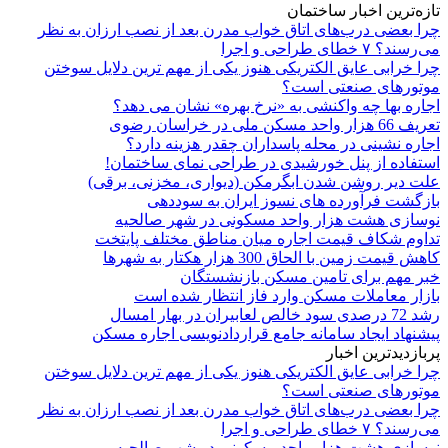
تازه‌ترین اخبار ساختمان
چرا بعضی درب‌های اتاق خواب مدرن بعد از نصب ارزان به نظر
می‌رسند؟ ۷ خطای طراحی و اجرا
چرا خرابی عایق الکتریکی هنوز یکی از مهم‌ ترین دلایل سوختن
موتورهای صنعتی است؟
اجاره بها چه واکنشی به «نرخ بهره» نشان می دهد؟
تعریف 66 هزار واحد مسکن ملی در خراسان رضوی
اجاره نشینی در محله پاسداران چقدر هزینه دارد؟
استفاده از پنل خورشیدی در طراحی نمای ساختمان!
علت دیر روشن شدن ابگرمکن (دیواری، مخزنی، برقی)
بازگشت فرآورده های نسوز ایران به سوددهی
نوسازی هشت هزار واحد مسکونی در شهر صالحیه
تداوم شکاف قیمت اجاره میان مناطق مختلف پایتخت
کاهش قیمت زمین با الحاق 300 هزار هکتار به شهرها
خبر مهم برای تامین مسکن بازنشستگان
بازار معاملات مسکن وارد فاز انتظار شده است
رشد 72 درصدی سود خالص لعابیران در بهار امسال
پیشنهاد ایجاد سامانه جامع قراردادنویسی اجاره مسکن
پربازدیدترین اخبار
چرا خرابی عایق الکتریکی هنوز یکی از مهم‌ ترین دلایل سوختن
موتورهای صنعتی است؟
چرا بعضی درب‌های اتاق خواب مدرن بعد از نصب ارزان به نظر
می‌رسند؟ ۷ خطای طراحی و اجرا
نوسازی هشت هزار واحد مسکونی در شهر صالحیه