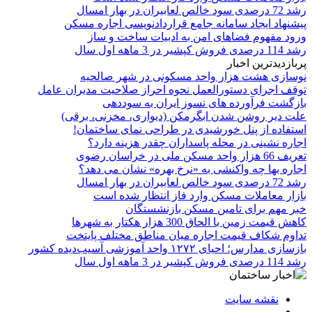
رشد 72 درصدی سود خالص لعابیران در بهار امسال
پیشنهاد ایجاد سامانه جامع قراردادنویسی اجاره مسکن
ورود مفهوم فضاهای امن به ادبیات ساخت و ساز
رشد 114 درصدی فروش کپشیر در 3 ماهه اول سال
پربازدیدترین اخبار
نوسازی هشت هزار واحد مسکونی در شهر صالحیه
توقف اجرای دستورالعمل نحوه احراز صلاحیت مدیران عامل
بازگشت فرآورده های نسوز ایران به سوددهی
علت دیر روشن شدن ابگرمکن (دیواری، مخزنی، برقی)
استفاده از پنل خورشیدی در طراحی نمای ساختمان!
اجاره نشینی در محله پاسداران چقدر هزینه دارد؟
تعریف 66 هزار واحد مسکن ملی در خراسان رضوی
اجاره بها چه واکنشی به «نرخ بهره» نشان می دهد؟
رشد 72 درصدی سود خالص لعابیران در بهار امسال
بازار معاملات مسکن وارد فاز انتظار شده است
خبر مهم برای تامین مسکن بازنشستگان
کاهش قیمت زمین با الحاق 300 هزار هکتار به شهرها
تداوم شکاف قیمت اجاره میان مناطق مختلف پایتخت
بازسازی مدارس؛ احیای ۱۲۷۲ واحد آموزشی آسیب‌دیده کشور
رشد 114 درصدی فروش کپشیر در 3 ماهه اول سال
نقشه سایت