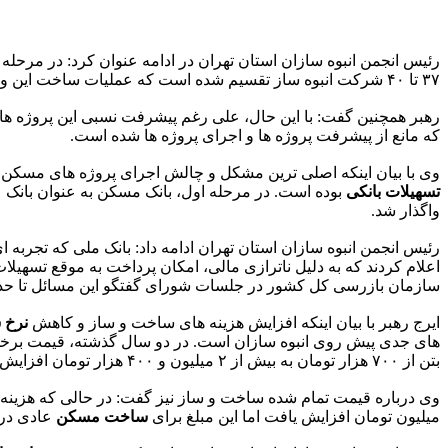
رئیس انجمن انبوه سازان استان تهران در ادامه عنوان کرد: در مرحله دوم نیز ۱۱ هزار واحد مسکونی د
۳۷ تا ۴۰ شرکت انبوه ساز تقسیم شده است که عملیات ساخت این واحدها در حال انجام است و میزان پیشرفت فیزیکی این پروژه ها متفاوت است و بین ۱۵ تا ۵۰ درصد قرار دارد.
رهبر همچنین گفت: با این حال، علی رغم پیشرفت نسبی این پروژه ها،
که مانع از پیشرفت پروژه ها و اجرای پروژه ها شده است.
وی با بیان اینکه اصلی ترین مشکل و چالش اجرای پروژه های مسکن 
تسهیلات بانکی
بوده است. در مرحله اول، بانک مسکن به عنوان بانک عام
واگذار شد.
رئیس انجمن انبوه سازان استان تهران ادامه داد: بانک ملی که تجربه 
اعلام کردند که به دلیل ناترازی مالی، امکان پرداخت به موقع تسهیلات
سازمان بازرسی کل کشور در جلسات شورای گفتگو این مسائل تا حدود
ایرج رهبر با بیان اینکه افزایش هزینه های ساخت و ساز و کاهش
نرخ 
بتن از ۷۰۰ هزار تومان به بیش از ۲ میلیون و ۴۰۰ هزار تومان افزایش یافته است و سایر اقلام مانند سیمان، کاشی و سرامیک نیز افزایش قابل توجهی داشته و هزینه های نهایی ساخت را بالا برده است.
میلیون تومان افزایش یافت اما این مبلغ برای
ساخت مسکن
عادی در شهر تهر