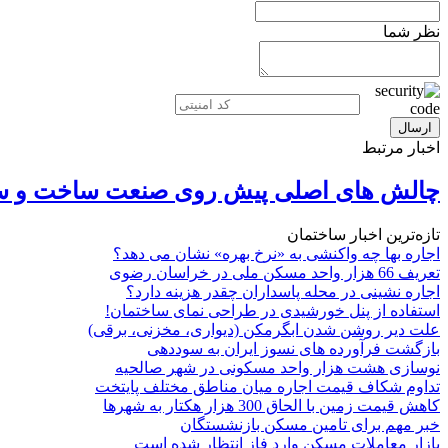
نظر شما
اخبار مرتبط
چالش های اصلی پیش روی صنعت ساخت و س
تازه‌ترین اخبار ساختمان
اجاره بها چه واکنشی به «نرخ بهره» نشان می دهد؟
تعریف 66 هزار واحد مسکن ملی در خراسان رضوی
اجاره نشینی در محله پاسداران چقدر هزینه دارد؟
استفاده از پنل خورشیدی در طراحی نمای ساختمان!
علت دیر روشن شدن ابگرمکن (دیواری، مخزنی، برقی)
بازگشت فرآورده های نسوز ایران به سوددهی
نوسازی هشت هزار واحد مسکونی در شهر صالحیه
تداوم شکاف قیمت اجاره میان مناطق مختلف پایتخت
کاهش قیمت زمین با الحاق 300 هزار هکتار به شهرها
خبر مهم برای تامین مسکن بازنشستگان
بازار معاملات مسکن وارد فاز انتظار شده است