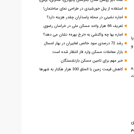
استفاده از پنل خورشیدی در طراحی نمای ساختمان!
اجاره نشینی در محله پاسداران چقدر هزینه دارد؟
تعریف 66 هزار واحد مسکن ملی در خراسان رضوی
اجاره بها چه واکنشی به «نرخ بهره» نشان می دهد؟
 با افزایش روبرو بوده است؛ اما طی سال ۹۷ تا ۱۴۰۰ با
رشد 72 درصدی سود خالص لعابیران در بهار امسال
و
بازار معاملات مسکن وارد فاز انتظار شده است
خبر مهم برای تامین مسکن بازنشستگان
ه
کاهش قیمت زمین با الحاق 300 هزار هکتار به شهرها
،
ی
م