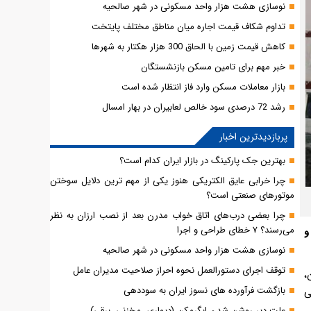
نوسازی هشت هزار واحد مسکونی در شهر صالحیه
تداوم شکاف قیمت اجاره میان مناطق مختلف پایتخت
کاهش قیمت زمین با الحاق 300 هزار هکتار به شهرها
خبر مهم برای تامین مسکن بازنشستگان
بازار معاملات مسکن وارد فاز انتظار شده است
رشد 72 درصدی سود خالص لعابیران در بهار امسال
پربازدیدترین اخبار
بهترین جک پارکینگ در بازار ایران کدام است؟
چرا خرابی عایق الکتریکی هنوز یکی از مهم‌ ترین دلایل سوختن
موتورهای صنعتی است؟
چرا بعضی درب‌های اتاق خواب مدرن بعد از نصب ارزان به نظر
می‌رسند؟ ۷ خطای طراحی و اجرا
و
نوسازی هشت هزار واحد مسکونی در شهر صالحیه
توقف اجرای دستورالعمل نحوه احراز صلاحیت مدیران عامل
،
بازگشت فرآورده های نسوز ایران به سوددهی
ی
علت دیر روشن شدن ابگرمکن (دیواری، مخزنی، برقی)